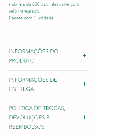
máxima de 600 bar. Inlet valve com
selo intregrado.
Pacote com 1 unidade.
INFORMAÇÕES DO
PRODUTO
Compatível com os seguintes HPLC
INFORMAÇÕES DE
Agilent:
1100;
ENTREGA
1200;
1220;
Forma de envio: Sedex.
1260;
POLÍTICA DE TROCAS,
Prazo: 30 dias.
PN antigo: G4280-60066
DEVOLUÇÕES E
REEMBOLSOS