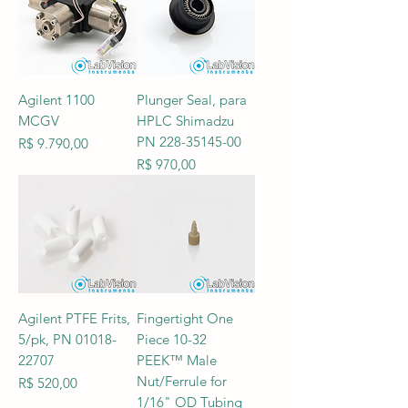
Agilent 1100
Plunger Seal, para
MCGV
HPLC Shimadzu
PN 228-35145-00
Preço
R$ 9.790,00
Preço
R$ 970,00
Agilent PTFE Frits,
Fingertight One
5/pk, PN 01018-
Piece 10-32
22707
PEEK™ Male
Nut/Ferrule for
Preço
R$ 520,00
1/16" OD Tubing