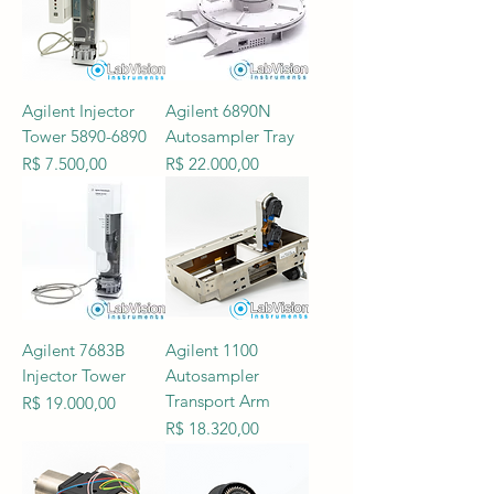
Agilent Injector
Agilent 6890N
Tower 5890-6890
Autosampler Tray
Preço
Preço
R$ 7.500,00
R$ 22.000,00
Agilent 7683B
Agilent 1100
Injector Tower
Autosampler
Transport Arm
Preço
R$ 19.000,00
Preço
R$ 18.320,00