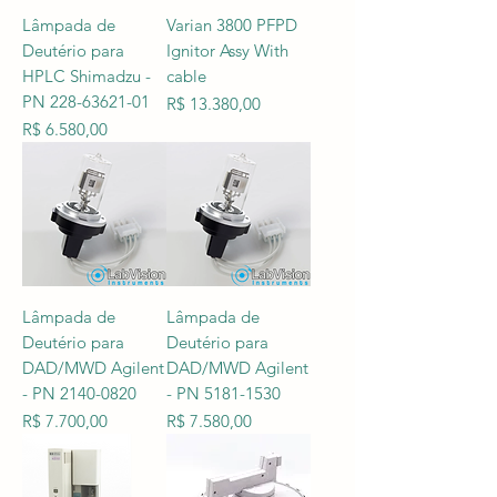
Lâmpada de
Varian 3800 PFPD
Deutério para
Ignitor Assy With
HPLC Shimadzu -
cable
PN 228-63621-01
Preço
R$ 13.380,00
Preço
R$ 6.580,00
Lâmpada de
Lâmpada de
Deutério para
Deutério para
DAD/MWD Agilent
DAD/MWD Agilent
- PN 2140-0820
- PN 5181-1530
Preço
Preço
R$ 7.700,00
R$ 7.580,00