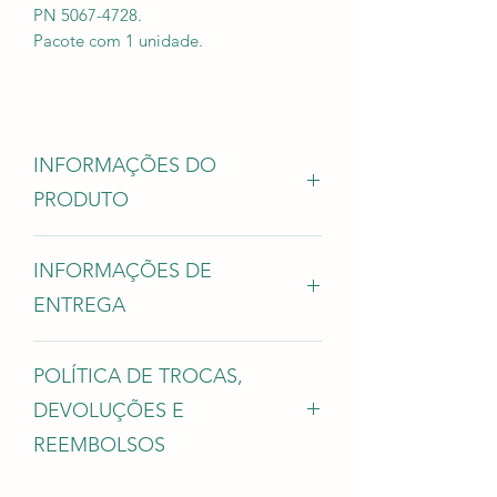
PN 5067-4728.
Pacote com 1 unidade.
INFORMAÇÕES DO
PRODUTO
Compatível com os seguintes HPLC
INFORMAÇÕES DE
Agilent:
1100;
ENTREGA
1200;
1220;
Forma de envio: Sedex.
1260;
POLÍTICA DE TROCAS,
Prazo: 30 dias.
1290.
DEVOLUÇÕES E
REEMBOLSOS
TROCA e DEVOLUÇÃO